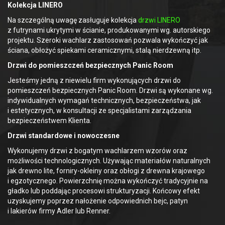
Kolekcja LINERO
Na szczególną uwagę zasługuje kolekcja
drzwi LINERO
z futrynami ukrytymi w ścianie, produkowanymi wg. autorskiego
projektu. Szeroki wachlarz zastosowań pozwala wykończyć jak
ściana, obłożyć spiekami ceramicznymi, stalą nierdzewną itp.
Drzwi do pomieszczeń bezpiecznych Panic Room
Jesteśmy jedną z niewielu firm wykonujących drzwi do
pomieszczeń bezpiecznych Panic Room. Drzwi są wykonane wg.
indywidualnych wymagań technicznych, bezpieczeństwa, jak
i estetycznych, w konsultacji ze specjalistami zarządzania
bezpieczeństwem Klienta.
Drzwi standardowe i nowoczesne
Wykonujemy drzwi z bogatym wachlarzem wzorów oraz
możliwości technologicznych. Używając materiałów naturalnych
jak drewno lite, forniry-okleiny oraz obłogi z drewna krajowego
i egzotycznego. Powierzchnię można wykończyć tradycyjnie na
gładko lub poddając procesowi strukturyzacji. Końcowy efekt
uzyskujemy poprzez nałożenie odpowiednich bejc, patyn
i lakierów firmy Adler lub Renner.