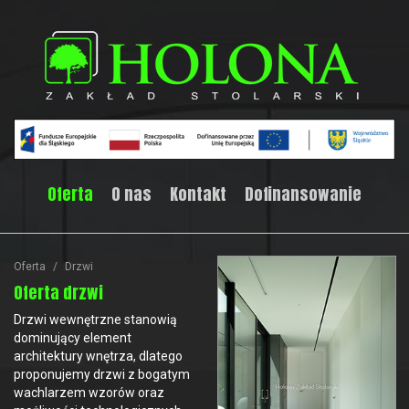
Oferta
O nas
Kontakt
Dofinansowanie
Oferta
Drzwi
Oferta drzwi
Drzwi wewnętrzne stanowią
dominujący element
architektury wnętrza, dlatego
proponujemy drzwi z bogatym
wachlarzem wzorów oraz