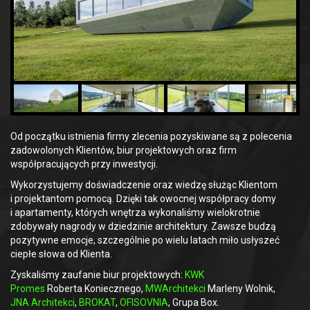
Od początku istnienia firmy zlecenia pozyskiwane są z polecenia
zadowolonych Klientów, biur projektowych oraz firm
współpracujących przy inwestycji.
Wykorzystujemy doświadczenie oraz wiedzę służąc Klientom
i projektantom pomocą. Dzięki tak owocnej współpracy domy
i apartamenty, których wnętrza wykonaliśmy wielokrotnie
zdobywały nagrody w dziedzinie architektury. Zawsze budzą
pozytywne emocje, szczególnie po wielu latach miło usłyszeć
ciepłe słowa od Klienta.
Zyskaliśmy zaufanie biur projektowych:
KWK
Promes
Roberta Koniecznego,
MWArchitekci
Marleny Wolnik,
JNA Architekci
,
BROKAT
,
OFISOVNIA
, Grupa Box.